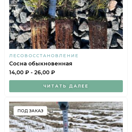
ЛЕСОВОССТАНОВЛЕНИЕ
Сосна обыкновенная
14,00
₽
-
26,00
₽
ЧИТАТЬ ДАЛЕЕ
Этот
товар
имеет
несколько
вариаций.
Опции
можно
выбрать